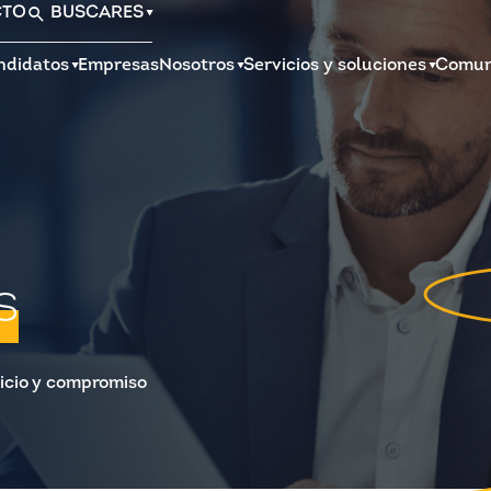
CTO
BUSCAR
ES
ndidatos
Empresas
Nosotros
Servicios y soluciones
Comun
s
icio y compromiso