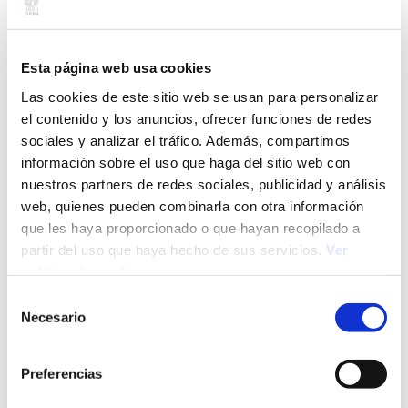
Esta página web usa cookies
24/03/26
Career Insights
Cómo superar el síndrome del/de la impostor/a en
Las cookies de este sitio web se usan para personalizar
el trabajo
el contenido y los anuncios, ofrecer funciones de redes
sociales y analizar el tráfico. Además, compartimos
información sobre el uso que haga del sitio web con
nuestros partners de redes sociales, publicidad y análisis
web, quienes pueden combinarla con otra información
que les haya proporcionado o que hayan recopilado a
partir del uso que haya hecho de sus servicios.
Ver
política de cookies
Selección
Necesario
de
18/02/26
Career Insights
consentimiento
Principales diferencias entre razonamiento
Preferencias
inductivo y deductivo