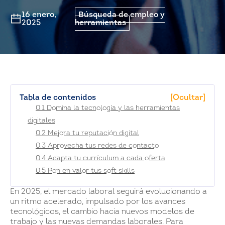
16 enero,
Búsqueda de empleo y
2025
herramientas
Tabla de contenidos
[Ocultar]
0.1 Domina la tecnología y las herramientas
digitales
0.2 Mejora tu reputación digital
0.3 Aprovecha tus redes de contacto
0.4 Adapta tu currículum a cada oferta
0.5 Pon en valor tus soft skills
En 2025, el mercado laboral seguirá evolucionando a
un ritmo acelerado, impulsado por los avances
tecnológicos, el cambio hacia nuevos modelos de
trabajo y las nuevas demandas laborales. Para