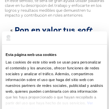
En este sentido, te será de gran ayuda utilizar palabras
clave en tu descripción del trabajo y enfocarte en los
logros y resultaos medibles que demuestren tu
impacto y contribución en roles anteriores.
Pon en valor tus
soft
skills
Esta página web usa cookies
En un mercado laboral tan cambiante,
skills
como la
capacidad de gestión del cambio, de aprender nuevas
Las cookies de este sitio web se usan para personalizar
competencias o las habilidades de comunicación o
el contenido y los anuncios, ofrecer funciones de redes
negociación, juegan un papel fundamental. Las
sociales y analizar el tráfico. Además, compartimos
empresas buscan candidatos/as que, más allá de
información sobre el uso que haga del sitio web con
tener conocimientos técnicos y años de experiencia,
nuestros partners de redes sociales, publicidad y análisis
sepan adaptarse a las necesidades del negocio y el
mercado laboral actual.
web, quienes pueden combinarla con otra información
que les haya proporcionado o que hayan recopilado a
Formarse, a través de seminarios, conferencias y
partir del uso que haya hecho de sus servicios.
Ver
cursos, te ayudará a mantenerte actualizado/a en
política de cookies