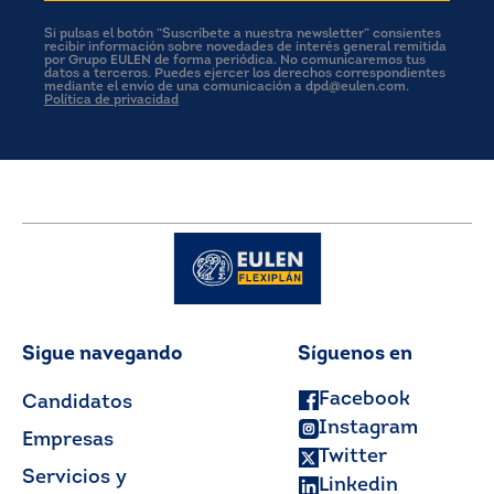
Si pulsas el botón “Suscríbete a nuestra newsletter” consientes
recibir información sobre novedades de interés general remitida
por Grupo EULEN de forma periódica. No comunicaremos tus
datos a terceros. Puedes ejercer los derechos correspondientes
mediante el envío de una comunicación a dpd@eulen.com.
Política de privacidad
Sigue navegando
Síguenos en
Facebook
Candidatos
Instagram
Empresas
Twitter
Servicios y
Linkedin