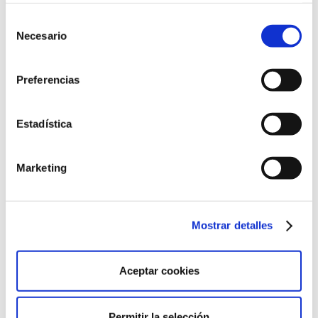
estas habilidades, a la vez que te permitirá estar al día
de las tendencias y demandas de tu sector.
Selección
Necesario
de
Además, recuerda que la búsqueda de empleo puede
consentimiento
ser un desafío, por eso, mantener una
actitud positiva
y perseverante
es muy importante. Establece metas
Preferencias
semanales, celebra los pequeños logros y aprende de
cada experiencia.
Estadística
Encontrar trabajo en 2025 es un desafío que requiere
de dominar la tecnología, contar con
soft skills
, tener
una buena red de contactos y una marca personal
Marketing
sólida. Con estas claves, estarás mejor preparado/a
para destacar y aprovechar mejor las oportunidades
en un mercado laboral en constante evolución.
Mostrar detalles
Categorías
Career Insights
HR Insights
Mercado Laboral
Selección de Personal
Trabajo Temporal
Aceptar cookies
Tags
No hay tags.
Últimos posts
Permitir la selección