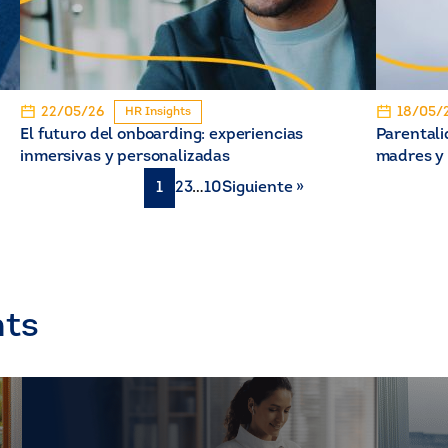
22/05/26
18/05/
HR Insights
El futuro del onboarding: experiencias
Parentali
inmersivas y personalizadas
madres y 
1
2
3
…
10
Siguiente »
hts