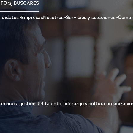
CTO
BUSCAR
ES
ndidatos
Empresas
Nosotros
Servicios y soluciones
Comun
umanos, gestión del talento, liderazgo y cultura organizacio