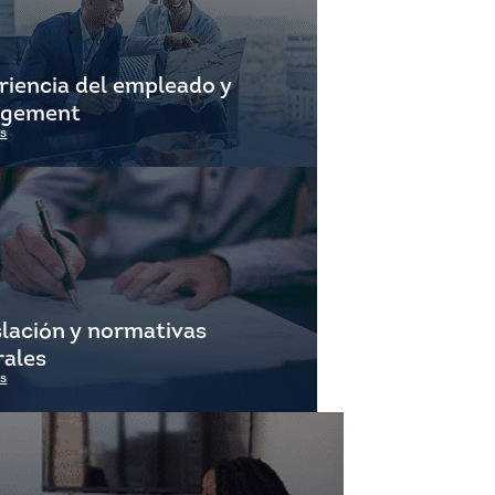
riencia del empleado y
agement
s
slación y normativas
rales
s