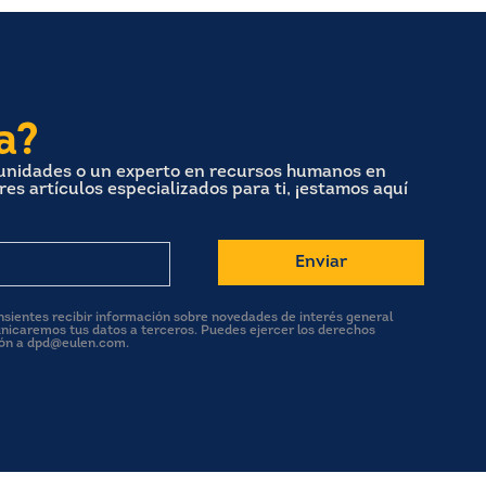
a?
tunidades o un experto en recursos humanos en
s artículos especializados para ti, ¡estamos aquí
onsientes recibir información sobre novedades de interés general
nicaremos tus datos a terceros. Puedes ejercer los derechos
ión a dpd@eulen.com.