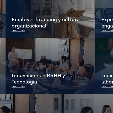
Employer branding y cultura
Expe
organizacional
eng
Leer más
Leer má
Innovación en RRHH y
Legi
Tecnología
labo
Leer más
Leer má