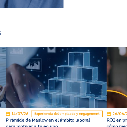
s
14/07/26
26/06/
Experiencia del empleado y engagement
Pirámide de Maslow en el ámbito laboral
ROI en pr
para motivar a tu equipo
cómo med