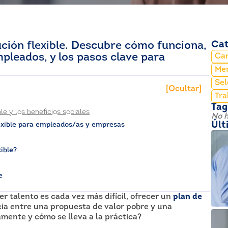
ución flexible. Descubre cómo funciona,
Cat
pleados, y los pasos clave para
Car
Mer
Sel
[Ocultar]
Tra
Tag
le y los beneficios sociales
No h
Últ
lexible para empleados/as y empresas
ible?
e
r talento es cada vez más difícil, ofrecer un
plan de
ia entre una propuesta de valor pobre y una
mente y cómo se lleva a la práctica?