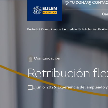
TU ZONA
CONTA
Ca
Portada
»
Comunicacion
»
Actualidad
»
Retribución flexibl
Comunicación
Retribución fl
1 junio, 2026
Experiencia del empleado 