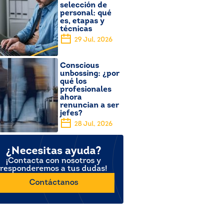
selección de
personal: qué
es, etapas y
técnicas
29 Jul, 2026
Conscious
unbossing: ¿por
qué los
profesionales
ahora
renuncian a ser
jefes?
28 Jul, 2026
¿Necesitas ayuda?
¡Contacta con nosotros y
responderemos a tus dudas!
Contáctanos