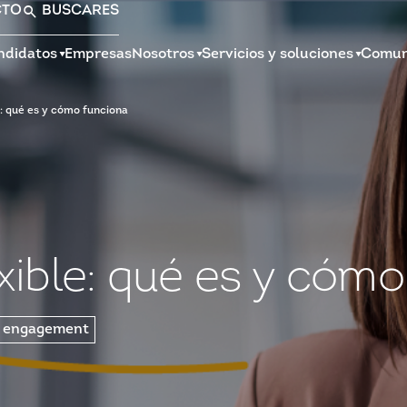
CTO
BUSCAR
ES
ndidatos
Empresas
Nosotros
Servicios y soluciones
Comun
e: qué es y cómo funciona
exible: qué es y cóm
y engagement