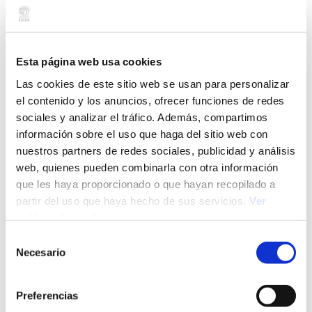
opiniones, gustos e intereses de una manera directa
y libre
, sin condicionantes, pero también con respeto
hacia los demás.
Esta página web usa cookies
Un buen manejo de emociones en el trabajo también
requiere poder expresarlas con asertividad. No se
Las cookies de este sitio web se usan para personalizar
trata de ser egoísta y de priorizar lo que uno siente
el contenido y los anuncios, ofrecer funciones de redes
sobre lo que el resto de compañeros/as pueda sentir
sociales y analizar el tráfico. Además, compartimos
o pensar. Al contrario, implica una postura sincera y
comprometida con el bienestar emocional personal,
información sobre el uso que haga del sitio web con
para dejar claro qué te parece bien y qué no en el
nuestros partners de redes sociales, publicidad y análisis
entorno de trabajo.
web, quienes pueden combinarla con otra información
que les haya proporcionado o que hayan recopilado a
Tip 5 Busca apoyo
partir del uso que haya hecho de sus servicios.
Ver
cuando lo necesites
política de cookies
Selección
Necesario
de
El apoyo es imprescindible también a nivel profesional.
consentimiento
Lo más habitual es buscar la complicidad emocional de
gente de tu mismo trabajo, pero no es la única opción.
Preferencias