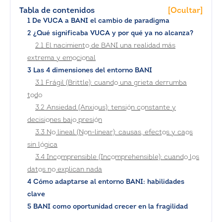
Tabla de contenidos
[Ocultar]
1 De VUCA a BANI el cambio de paradigma
2 ¿Qué significaba VUCA y por qué ya no alcanza?
2.1 El nacimiento de BANI una realidad más
extrema y emocional
3 Las 4 dimensiones del entorno BANI
3.1 Frágil (Brittle): cuando una grieta derrumba
todo
3.2 Ansiedad (Anxious): tensión constante y
decisiones bajo presión
3.3 No lineal (Non-linear): causas, efectos y caos
sin lógica
3.4 Incomprensible (Incomprehensible): cuando los
datos no explican nada
4 Cómo adaptarse al entorno BANI: habilidades
clave
5 BANI como oportunidad crecer en la fragilidad