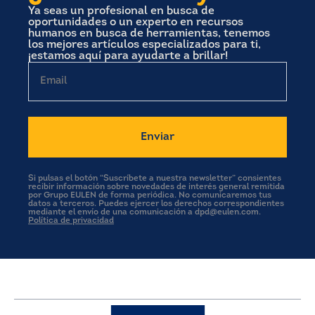
Ya seas un profesional en busca de
oportunidades o un experto en recursos
humanos en busca de herramientas, tenemos
los mejores artículos especializados para ti,
¡estamos aquí para ayudarte a brillar!
Email
Si pulsas el botón “Suscríbete a nuestra newsletter” consientes
recibir información sobre novedades de interés general remitida
por Grupo EULEN de forma periódica. No comunicaremos tus
datos a terceros. Puedes ejercer los derechos correspondientes
mediante el envío de una comunicación a dpd@eulen.com.
Política de privacidad