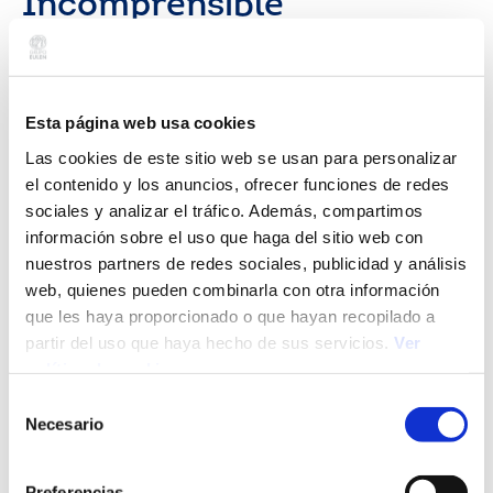
Incomprensible
(Incomprehensible):
cuando los datos no
explican nada
Esta página web usa cookies
Las cookies de este sitio web se usan para personalizar
La
desinformación está en su nivel más elevado en la
el contenido y los anuncios, ofrecer funciones de redes
historia
. La búsqueda incesante de datos de forma
sociales y analizar el tráfico. Además, compartimos
masiva sin una capacidad organizativa y analítica
información sobre el uso que haga del sitio web con
provoca un estado inexplicable, en el que resulta
nuestros partners de redes sociales, publicidad y análisis
imposible encontrar la verdad y actuar en
consecuencia.
web, quienes pueden combinarla con otra información
que les haya proporcionado o que hayan recopilado a
Flexibilidad:
capacidad de adaptación a
partir del uso que haya hecho de sus servicios.
Ver
cualquier situación cambiante que se presente.
política de cookies
Creatividad:
facilidad de encontrar soluciones
Selección
innovadoras y originales frente a problemas
Necesario
de
nuevos y sorprendentes.
consentimiento
Información:
gestión óptima de captación y
Preferencias