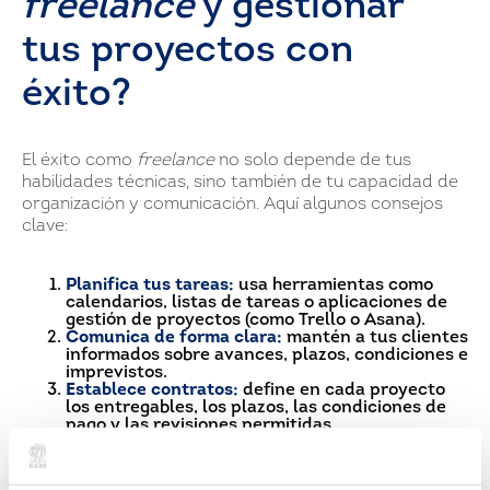
freelance
y gestionar
tus proyectos con
éxito?
El éxito como
freelance
no solo depende de tus
habilidades técnicas, sino también de tu capacidad de
organización y comunicación. Aquí algunos consejos
clave:
Planifica tus tareas:
usa herramientas como
calendarios, listas de tareas o aplicaciones de
gestión de proyectos (como Trello o Asana).
Comunica de forma clara:
mantén a tus clientes
informados sobre avances, plazos, condiciones e
imprevistos.
Establece contratos:
define en cada proyecto
los entregables, los plazos, las condiciones de
pago y las revisiones permitidas.
Gestiona tus finanzas:
separa tus finanzas
personales de las profesionales, lleva un
control de ingresos y gastos y guarda un