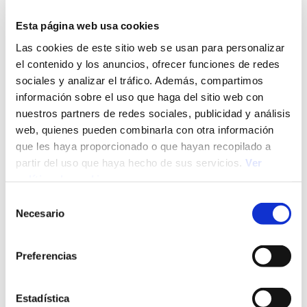
porcentaje para impuestos y ahorro.
Cuida tu marca personal:
tu reputación es
Esta página web usa cookies
clave. Cumple plazos, ofrece un buen servicio y
pide testimonios o recomendaciones a los
Las cookies de este sitio web se usan para personalizar
clientes.
el contenido y los anuncios, ofrecer funciones de redes
Herramientas y
sociales y analizar el tráfico. Además, compartimos
información sobre el uso que haga del sitio web con
plataformas clave para
nuestros partners de redes sociales, publicidad y análisis
freelancers
web, quienes pueden combinarla con otra información
que les haya proporcionado o que hayan recopilado a
partir del uso que haya hecho de sus servicios.
Ver
Estas herramientas te ayudarán a organizarte mejor,
política de cookies
trabajar y conseguir más clientes:
Selección
Necesario
Gestión de proyectos:
Trello, Notion, Asana
de
consentimiento
Comunicación:
Slack, Zoom, Teams, Google Meet
Diseño y contenido:
Canva, Figma, Adobe
Preferencias
Creative Suite
Facturación y finanzas:
Holded, QuickBooks,
Estadística
Wave