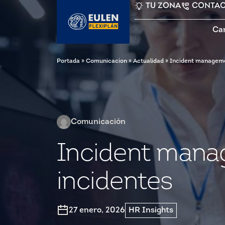
TU ZONA
CONTA
Ca
Portada
»
Comunicacion
»
Actualidad
»
Incident managemen
Comunicación
Incident manag
incidentes
27 enero, 2026
HR Insights