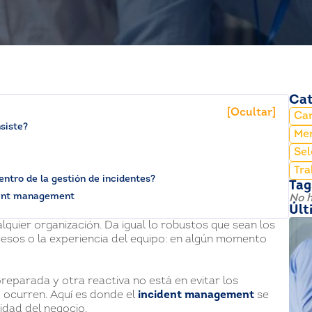
Cat
[Ocultar]
Car
siste?
Mer
Sel
Tra
entro de la gestión de incidentes?
Tag
ident management
No h
Últ
lquier organización. Da igual lo robustos que sean los
ocesos o la experiencia del equipo: en algún momento
eparada y otra reactiva no está en evitar los
o ocurren. Aquí es donde el
incident management
se
uidad del negocio.