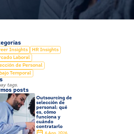
egorías
eer Insights
HR Insights
cado Laboral
ección de Personal
bajo Temporal
s
ay tags.
imos posts
Outsourcing de
selección de
personal: qué
es, cómo
funciona y
cuándo
contratarlo
6 Ago, 2026