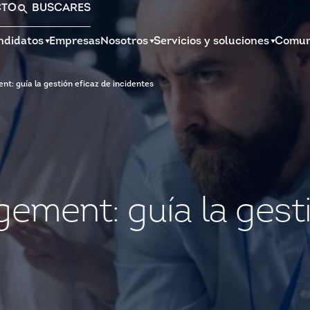
CTO
BUSCAR
ES
ndidatos
Empresas
Nosotros
Servicios y soluciones
Comun
t: guía la gestión eficaz de incidentes
ement: guía la gesti