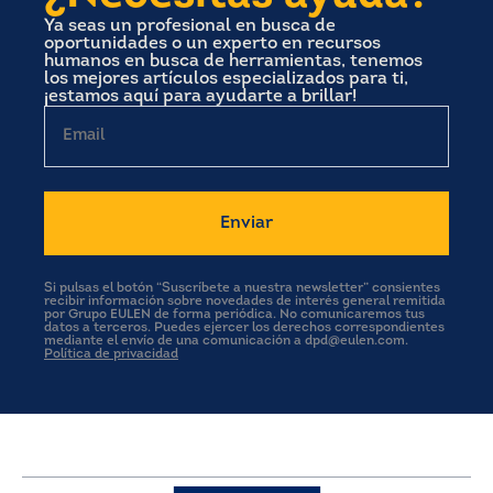
Ya seas un profesional en busca de
oportunidades o un experto en recursos
humanos en busca de herramientas, tenemos
los mejores artículos especializados para ti,
¡estamos aquí para ayudarte a brillar!
Email
Si pulsas el botón “Suscríbete a nuestra newsletter” consientes
recibir información sobre novedades de interés general remitida
por Grupo EULEN de forma periódica. No comunicaremos tus
datos a terceros. Puedes ejercer los derechos correspondientes
mediante el envío de una comunicación a dpd@eulen.com.
Política de privacidad