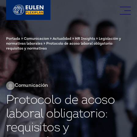
Portada
»
Comunicacion
»
Actualidad
»
HR Insights
»
Legislación y
normativas laborales
»
Protocolo de acoso laboral obligatorio:
requisitos y normativas
Comunicación
Protocolo de acoso
laboral obligatorio:
requisitos y