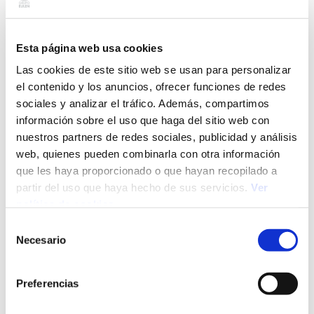
del incumplimiento del
protocolo
Esta página web usa cookies
Las cookies de este sitio web se usan para personalizar
El incumplimiento de la obligación de disponer de un
el contenido y los anuncios, ofrecer funciones de redes
protocolo de acoso laboral puede implicar
sanciones
sociales y analizar el tráfico. Además, compartimos
para la empresa
. Además, la ausencia de un protocolo
información sobre el uso que haga del sitio web con
puede agravar la responsabilidad de la empresa en
nuestros partners de redes sociales, publicidad y análisis
caso de que se produzca una situación de acoso,
web, quienes pueden combinarla con otra información
afectando su reputación y clima laboral.
que les haya proporcionado o que hayan recopilado a
Formación y cursos
partir del uso que haya hecho de sus servicios.
Ver
política de cookies
sobre acoso laboral
Selección
Necesario
de
La formación es una herramienta clave para prevenir
consentimiento
el acoso laboral. Es importante que las empresas
Preferencias
ofrezcan
talleres y cursos
que aborden temas como
la comunicación efectiva, el respeto en el entorno