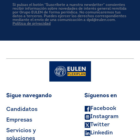
Si pulsas el botón “Suscríbete a nuestra newsletter” consientes
recibir información sobre novedades de interés general remitida
por Grupo EULEN de forma periódica. No comunicaremos tus
datos a terceros. Puedes ejercer los derechos correspondientes
mediante el envío de una comunicación a dpd@eulen.com.
Política de privacidad
Sigue navegando
Síguenos en
Facebook
Candidatos
Instagram
Empresas
Twitter
Servicios y
Linkedin
soluciones