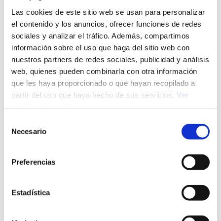
trabajo en equipo es una habilidad clave que se
Las cookies de este sitio web se usan para personalizar
evalúa en los
assessment centers
. Practica
colaborando con otros en proyectos o
el contenido y los anuncios, ofrecer funciones de redes
actividades para mejorar tu capacidad de
sociales y analizar el tráfico. Además, compartimos
interactuar y colaborar efectivamente.
Prepárate para situaciones de presión
: El
información sobre el uso que haga del sitio web con
assessment center
incluye escenarios que
nuestros partners de redes sociales, publicidad y análisis
pueden generar estrés. Practica cómo manejar
el estrés y tomar decisiones rápidas bajo
web, quienes pueden combinarla con otra información
presión.
que les haya proporcionado o que hayan recopilado a
Mejora tus habilidades de liderazgo
: Si el
assessment center
tiene un enfoque en el
partir del uso que haya hecho de sus servicios.
Ver
liderazgo, asegúrate de tener claras las
política de cookies
cualidades que los evaluadores buscan en los
líderes, como la capacidad para tomar
Selección
decisiones y motivar al equipo.
Necesario
Sé auténtico
: Es crucial que te muestres tal
de
como eres. Los evaluadores buscan conocer tu
consentimiento
comportamiento natural en diversas
situaciones.
Preferencias
¿Qué habilidades de
Estadística
liderazgo se evalúan
dentro del
assessment