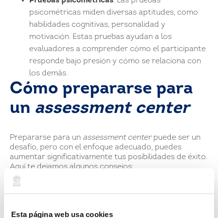
Pruebas psicométricas
: Las pruebas
psicométricas miden diversas aptitudes, como
habilidades cognitivas, personalidad y
motivación. Estas pruebas ayudan a los
evaluadores a comprender cómo el participante
responde bajo presión y cómo se relaciona con
los demás.
Cómo prepararse para
un
assessment center
Prepararse para un
assessment center
puede ser un
desafío, pero con el enfoque adecuado, puedes
aumentar significativamente tus posibilidades de éxito.
Aquí te dejamos algunos consejos:
Investiga sobre el proceso
: Conocer las pruebas
y simulaciones que se realizan te permitirá
prepararte adecuadamente.
Esta página web usa cookies
Practica tus habilidades de trabajo en equipo
: El