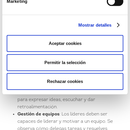
Marketing
center
?
Mostrar detalles
El
assessment center
se suele usar también para
evaluar el liderazgo;
se enfoca en varias habilidades
clave que son fundamentales para un buen líder. Entre
Aceptar cookies
ellas se incluyen:
Toma de decisiones
: Los líderes deben tomar
Permitir la selección
decisiones rápidas y efectivas. El
assessment
center
evalúa cómo manejas la presión al tomar
decisiones difíciles.
Rechazar cookies
Comunicación
: La capacidad de comunicarse
claramente es esencial. Se evalúa tu habilidad
para expresar ideas, escuchar y dar
retroalimentación.
Gestión de equipos
: Los líderes deben ser
capaces de liderar y motivar a un equipo. Se
observa cómo delegas tareas y resuelves