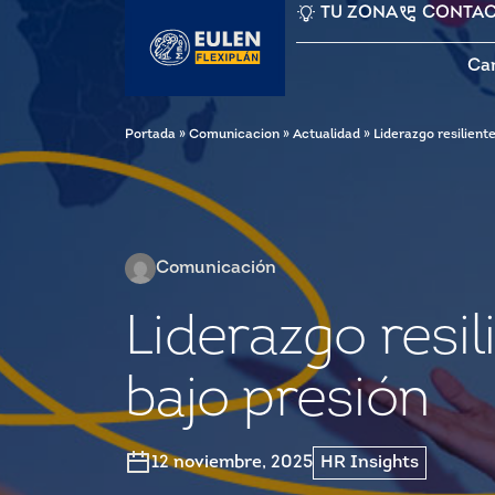
TU ZONA
CONTA
Ca
Portada
»
Comunicacion
»
Actualidad
»
Liderazgo resilien
Comunicación
Liderazgo resi
bajo presión
12 noviembre, 2025
HR Insights