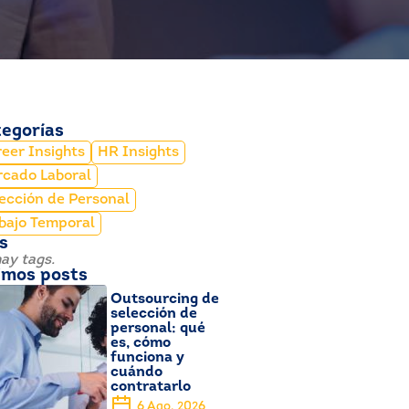
egorías
eer Insights
HR Insights
cado Laboral
ección de Personal
bajo Temporal
s
ay tags.
imos posts
Outsourcing de
selección de
personal: qué
es, cómo
funciona y
cuándo
contratarlo
6 Ago, 2026