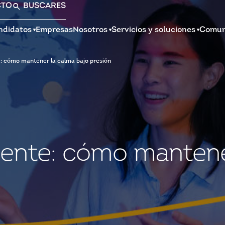
CTO
BUSCAR
ES
ndidatos
Empresas
Nosotros
Servicios y soluciones
Comun
te: cómo mantener la calma bajo presión
liente: cómo manten