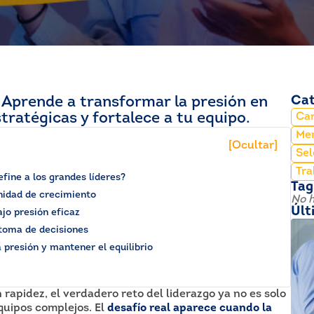
. Aprende a transformar la presión en
Cat
tratégicas y fortalece a tu equipo.
Car
Mer
[Ocultar]
Sel
Tra
fine a los grandes líderes?
Tag
nidad de crecimiento
No h
Últ
ajo presión eficaz
a toma de decisiones
a presión y mantener el equilibrio
apidez, el verdadero reto del liderazgo ya no es solo
quipos complejos. El
desafío real aparece cuando la