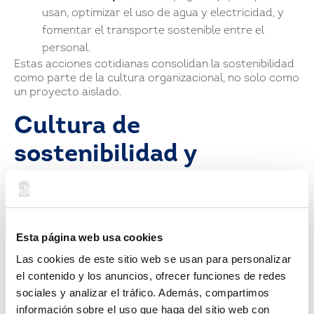
usan, optimizar el uso de agua y electricidad, y
fomentar el transporte sostenible entre el
personal.
Estas acciones cotidianas consolidan la sostenibilidad
como parte de la cultura organizacional, no solo como
un proyecto aislado.
Cultura de
sostenibilidad y
aprendizaje continuo
(formación y
engagement)
Esta página web usa cookies
Las cookies de este sitio web se usan para personalizar
el contenido y los anuncios, ofrecer funciones de redes
No basta con tener oficinas verdes; es esencial que el
sociales y analizar el tráfico. Además, compartimos
equipo comprenda, se comprometa y participe
información sobre el uso que haga del sitio web con
activamente en la sostenibilidad.