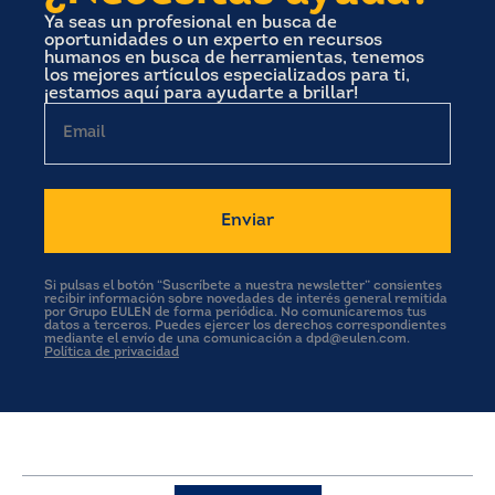
Ya seas un profesional en busca de
oportunidades o un experto en recursos
humanos en busca de herramientas, tenemos
los mejores artículos especializados para ti,
¡estamos aquí para ayudarte a brillar!
Email
Si pulsas el botón “Suscríbete a nuestra newsletter” consientes
recibir información sobre novedades de interés general remitida
por Grupo EULEN de forma periódica. No comunicaremos tus
datos a terceros. Puedes ejercer los derechos correspondientes
mediante el envío de una comunicación a dpd@eulen.com.
Política de privacidad