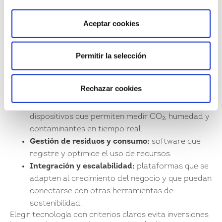
Aceptar cookies
La tecnología es una aliada clave de las oficinas
sostenibles. Para elegir soluciones adecuadas,
conviene evaluar:
Permitir la selección
Eficiencia energética:
sistemas de control
automático de luces, climatización inteligente y
Rechazar cookies
sensores de ocupación.
Monitoreo de calidad del aire interior:
dispositivos que permiten medir CO₂, humedad y
contaminantes en tiempo real.
Gestión de residuos y consumo:
software que
registre y optimice el uso de recursos.
Integración y escalabilidad:
plataformas que se
adapten al crecimiento del negocio y que puedan
conectarse con otras herramientas de
sostenibilidad.
Elegir tecnología con criterios claros evita inversiones