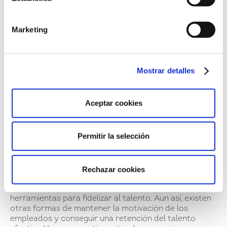
Fomentar un ambiente laboral saludable: tanto
en lo que respecta a la dinámica profesional,
Marketing
para reducir el estrés por exceso de trabajo,
como también en lo social, la relación entre
compañeros y la comunicación entre cargos
Mostrar detalles
superiores y todos los departamentos.
¿Qué acciones pueden
Aceptar cookies
tomar los líderes de
RRHH para mantener el
Permitir la selección
talento?
Rechazar cookies
La remuneración adecuada y las oportunidades de
crecimiento y aprendizaje son las dos principales
herramientas para fidelizar al talento. Aun así, existen
otras formas de mantener la motivación de los
empleados y conseguir una retención del talento