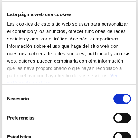
trabajo.
Libertad para exponer ideas y que sean
Esta página web usa cookies
escuchadas: permitir a los colaboradores
Las cookies de este sitio web se usan para personalizar
expresar abiertamente sus ideas y participar
el contenido y los anuncios, ofrecer funciones de redes
activamente en las decisiones de la compañía es
sociales y analizar el tráfico. Además, compartimos
una palanca clave para aumentar su motivación
información sobre el uso que haga del sitio web con
y compromiso.
nuestros partners de redes sociales, publicidad y análisis
Establecer expectativas y objetivos alcanzables:
web, quienes pueden combinarla con otra información
ayudar a los empleados a identificar cuál es su
que les haya proporcionado o que hayan recopilado a
trabajo, qué se espera conseguir con él y, sobre
partir del uso que haya hecho de sus servicios.
Ver
todo, en plazos y tareas que estén justificadas
política de cookies
para su posición y el tiempo disponible.
Selección
Desarrollar planes de crecimiento profesional:
Necesario
de
ofrecer oportunidades a los empleados para que
consentimiento
crezcan dentro de la empresa o, ya sea de forma
Preferencias
alternativa o complementaria, facilitar también la
mejora, evolución y aprendizaje de habilidades
que aumentan su capacidad y talento.
Estadística