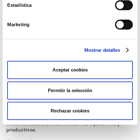
Estadística
Formación continua
: los talleres sobre
diversidad, equidad e inclusión ayudan a
visibilizar y evitar prejuicios
Marketing
Estandarizar procesos
: establecer criterios
objetivos para la contratación, evaluación y
promoción reduce el margen de interpretación
subjetiva
Mentoría inversa
: programas donde líderes
Mostrar detalles
aprenden de empleados/as que formen parte de
colectivos minoritarios fomentan la empatía y el
entendimiento mutuo
Feedback
estructurado
: promover el
feedback
Aceptar cookies
constante y anónimo puede evidenciar
patrones y dinámicas discriminatorias no
detectadas
Permitir la selección
Abordar los sesgos inconscientes es un compromiso
clave por parte de las organizaciones.
Cuestionar
nuestras propias percepciones, generar espacios
Rechazar cookies
seguros de diálogo y construir procesos más
objetivos son pasos esenciales para avanzar hacia
entornos laborales más inclusivos, equitativos y
productivos.