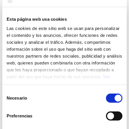
fundamental: el autoconocimiento es el punto de
partida para lograr un entorno de trabajo más justo e
inclusivo. Para ello, te será de gran ayuda:
Esta página web usa cookies
Hacer una pausa y reflexionar antes de tomar
Las cookies de este sitio web se usan para personalizar
decisiones importantes
el contenido y los anuncios, ofrecer funciones de redes
Rodearte de personas diversas que puedan
sociales y analizar el tráfico. Además, compartimos
ayudarte a ser más objetivos
información sobre el uso que haga del sitio web con
Tener actitud de constante aprendizaje y
nuestros partners de redes sociales, publicidad y análisis
voluntad de evitar sesgos inconscientes
web, quienes pueden combinarla con otra información
Promover la escucha activa y usar herramientas
que les haya proporcionado o que hayan recopilado a
para identificar sesgos personales
partir del uso que haya hecho de sus servicios.
Ver
Herramientas y
política de cookies
Selección
estrategias para
Necesario
de
abordar los sesgos
consentimiento
Preferencias
inconscientes