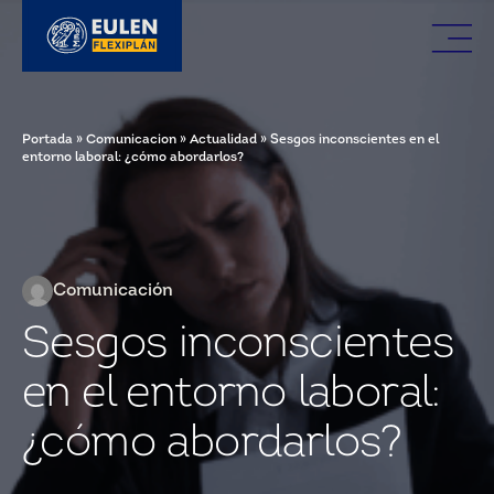
Portada
»
Comunicacion
»
Actualidad
»
Sesgos inconscientes en el
entorno laboral: ¿cómo abordarlos?
Comunicación
Sesgos inconscientes
en el entorno laboral:
¿cómo abordarlos?