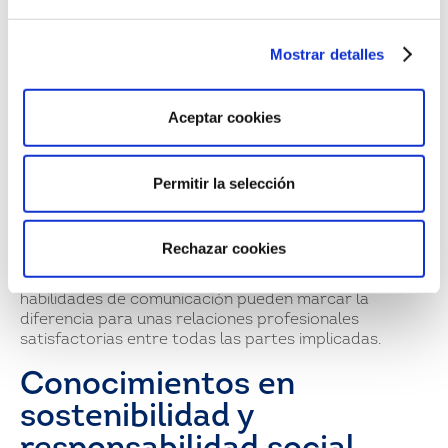
organización de tareas son skills determinantes, que
pueden diferenciar de forma clara a profesionales con
las mismas habilidades técnicas que pueden realizar un
Mostrar detalles
trabajo en menos tiempo, llegar a las fechas de
entrega y mantener un ritmo continuo de trabajo.
Aceptar cookies
Habilidades de
comunicación
Permitir la selección
La comunicación en las empresas se puede establecer
en muchas direcciones: con otros empleados, con
Rechazar cookies
responsables de departamento y directivos, con
clientes y socios comerciales, etc. Unas óptimas
habilidades de comunicación pueden marcar la
diferencia para unas relaciones profesionales
satisfactorias entre todas las partes implicadas.
Conocimientos en
sostenibilidad y