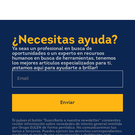
¿Necesitas ayuda?
Ya seas un profesional en busca de
oportunidades o un experto en recursos
humanos en busca de herramientas, tenemos
los mejores artículos especializados para ti,
¡estamos aquí para ayudarte a brillar!
Email
Si pulsas el botón “Suscríbete a nuestra newsletter” consientes
recibir información sobre novedades de interés general remitida
por Grupo EULEN de forma periódica. No comunicaremos tus
datos a terceros. Puedes ejercer los derechos correspondientes