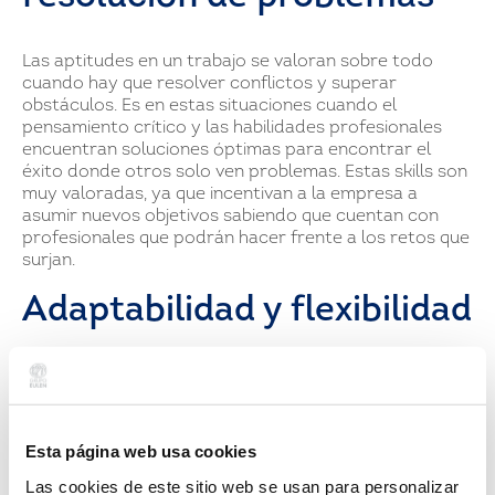
Las aptitudes en un trabajo se valoran sobre todo
cuando hay que resolver conflictos y superar
obstáculos. Es en estas situaciones cuando el
pensamiento crítico y las habilidades profesionales
encuentran soluciones óptimas para encontrar el
éxito donde otros solo ven problemas. Estas skills son
muy valoradas, ya que incentivan a la empresa a
asumir nuevos objetivos sabiendo que cuentan con
profesionales que podrán hacer frente a los retos que
surjan.
Adaptabilidad y flexibilidad
Cualquier sector hoy en día mantiene una evolución
constante y rápida. Las habilidades profesionales
deben incluir en gran medida un alto componente de
adaptabilidad y flexibilidad a las nuevas situaciones y a
Esta página web usa cookies
los nuevos requisitos en un mismo puesto de trabajo,
Las cookies de este sitio web se usan para personalizar
para que la empresa y sus empleados puedan